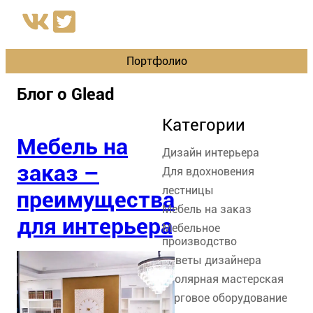
Портфолио
Блог о Glead
Категории
Мебель на
Дизайн интерьера
заказ –
Для вдохновения
лестницы
преимущества
Мебель на заказ
для интерьера
Мебельное
производство
Советы дизайнера
Столярная мастерская
торговое оборудование