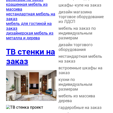
крашенная мебель из
шкафы-купе на заказ
массива
дизайн магазина
нестандартная мебель на
торговое оборудование
заказ
из ЛДСП
мебель для гостиной на
мебель на заказ по
заказ
индивидуальным
дизайнерская мебель из
размерам
металла и дерева
дизайн торгового
ТВ стенки на
оборудования
нестандартная мебель
заказ
на заказ
встроенные шкафы на
заказ
кухни по
индивидуальным
размерам
мебель из массива
дерева
гардеробные на заказ