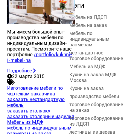
Тэги
мебель из ЛДСП
мебель на заказ
Мы имеем большой опыт
мебель по
производства мебели по
индивидуальным
индивидуальным дизайн-
размерам
проектам. Посмотрите наше
нестандартное
портфолио
/portfolio/kukhni-
торговое оборудование
i-mebel-na
Мебель из МДФ
Подробнее
Кухни на заказ МДФ
22 марта 2015
Москва
Изготовление мебели по
Кухни на заказ
чертежам заказчика
производство мебели
заказать нестандартную
торговое оборудование
мебель
на заказ
заказать столярку
заказать столярные изделия
торговое оборудование
Мебель из МДФ
из ЛДСП
мебель по индивидуальным
лестницы из дерева
размерам на заказ