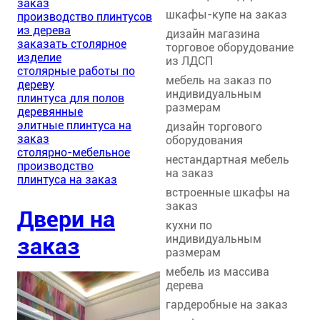
заказ
шкафы-купе на заказ
производство плинтусов
из дерева
дизайн магазина
заказать столярное
торговое оборудование
изделие
из ЛДСП
столярные работы по
мебель на заказ по
дереву
индивидуальным
плинтуса для полов
размерам
деревянные
элитные плинтуса на
дизайн торгового
заказ
оборудования
столярно-мебельное
нестандартная мебель
производство
на заказ
плинтуса на заказ
встроенные шкафы на
заказ
Двери на
кухни по
индивидуальным
заказ
размерам
мебель из массива
дерева
гардеробные на заказ