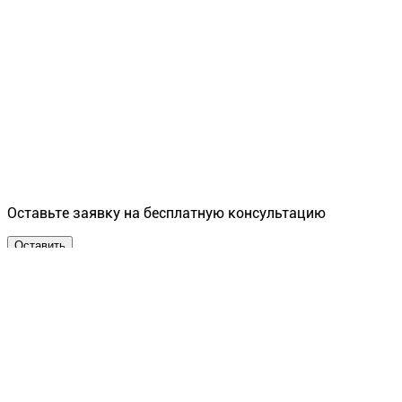
Оставьте заявку на бесплатную консультацию
Оставить
производство мебели и
торгового оборудования
OOO "ГЛЭД" МО, г. Люберцы, Котельнический проезд 25
Б лит Б,
тел.: 8(495)506-65-89
e-mail: leonov.i.v@yandex.ru , info@glead.ru