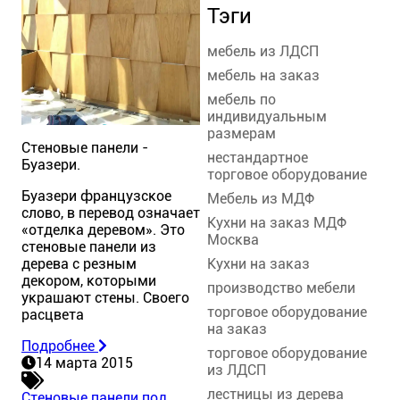
Тэги
мебель из ЛДСП
мебель на заказ
мебель по
индивидуальным
размерам
Стеновые панели -
нестандартное
Буазери.
торговое оборудование
Буазери французское
Мебель из МДФ
слово, в перевод означает
Кухни на заказ МДФ
«отделка деревом». Это
Москва
стеновые панели из
Кухни на заказ
дерева с резным
декором, которыми
производство мебели
украшают стены. Своего
торговое оборудование
расцвета
на заказ
Подробнее
торговое оборудование
14 марта 2015
из ЛДСП
лестницы из дерева
Стеновые панели под