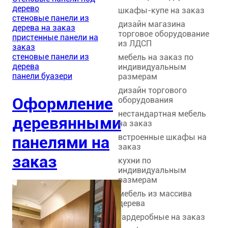
дерево
шкафы-купе на заказ
стеновые панели из
дизайн магазина
дерева на заказ
торговое оборудование
пристенные панели на
из ЛДСП
заказ
стеновые панели из
мебель на заказ по
дерева
индивидуальным
панели буазери
размерам
дизайн торгового
Оформление
оборудования
нестандартная мебель
деревянными
на заказ
встроенные шкафы на
панелями на
заказ
заказ
кухни по
индивидуальным
размерам
мебель из массива
дерева
гардеробные на заказ