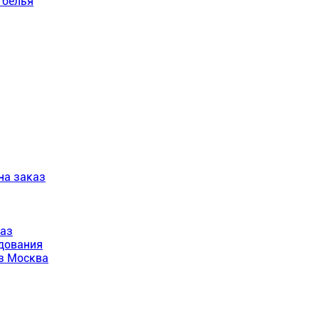
 белья
на заказ
каз
удования
аз Москва