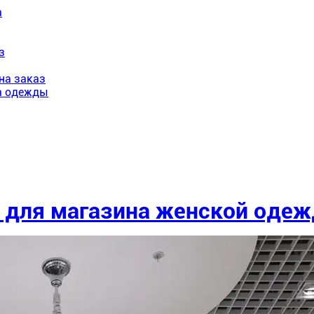
а
з
на заказ
на одежды
е для магазина женской оде