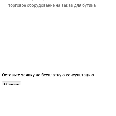
торговое оборудование на заказ для бутика
Оставьте заявку на бесплатную консультацию
Оставить
производство мебели и
торгового оборудования
OOO "ГЛЭД" МО, г. Люберцы, Котельнический проезд 25
Б лит Б,