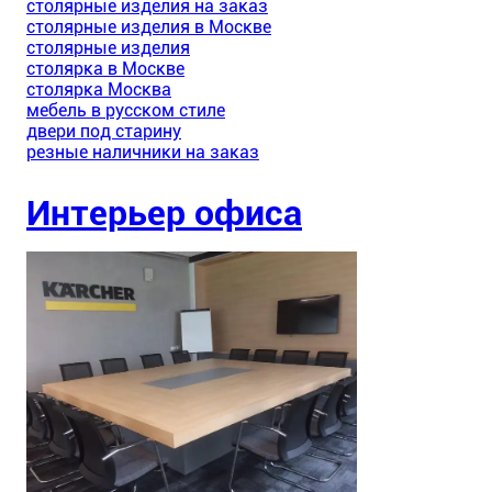
столярные изделия на заказ
столярные изделия в Москве
столярные изделия
столярка в Москве
столярка Москва
мебель в русском стиле
двери под старину
резные наличники на заказ
Интерьер офиса