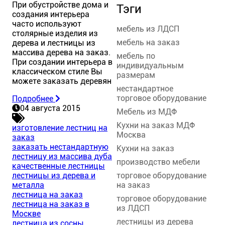
При обустройстве дома и
Тэги
создания интерьера
часто используют
мебель из ЛДСП
столярные изделия из
мебель на заказ
дерева и лестницы из
массива дерева на заказ.
мебель по
При создании интерьера в
индивидуальным
классическом стиле Вы
размерам
можете заказать деревян
нестандартное
торговое оборудование
Подробнее
04 августа 2015
Мебель из МДФ
Кухни на заказ МДФ
изготовление лестниц на
Москва
заказ
заказать нестандартную
Кухни на заказ
лестницу из массива дуба
производство мебели
качественные лестницы
торговое оборудование
лестницы из дерева и
на заказ
металла
лестница на заказ
торговое оборудование
лестница на заказ в
из ЛДСП
Москве
лестницы из дерева
лестница из сосны