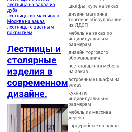
лестница на заказ из
шкафы-купе на заказ
дуба
дизайн магазина
лестницы из массива в
торговое оборудование
Москве на заказ
из ЛДСП
лестницы с цветным
покрытием
мебель на заказ по
индивидуальным
размерам
Лестницы и
дизайн торгового
столярные
оборудования
нестандартная мебель
изделия в
на заказ
встроенные шкафы на
современном
заказ
дизайне.
кухни по
индивидуальным
размерам
мебель из массива
дерева
гардеробные на заказ