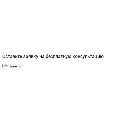
Оставьте заявку на бесплатную консультацию
Оставить
производство мебели и
торгового оборудования
OOO "ГЛЭД" МО, г. Люберцы, Котельнический проезд 25
Б лит Б,
тел.: 8(495)506-65-89
e-mail: leonov.i.v@yandex.ru , info@glead.ru
©
2026