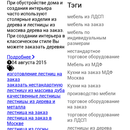
При обустройстве дома и
Тэги
создания интерьера
часто используют
мебель из ЛДСП
столярные изделия из
мебель на заказ
дерева и лестницы из
массива дерева на заказ.
мебель по
При создании интерьера в
индивидуальным
классическом стиле Вы
размерам
можете заказать деревян
нестандартное
торговое оборудование
Подробнее
04 августа 2015
Мебель из МДФ
Кухни на заказ МДФ
изготовление лестниц на
Москва
заказ
заказать нестандартную
Кухни на заказ
лестницу из массива дуба
производство мебели
качественные лестницы
торговое оборудование
лестницы из дерева и
на заказ
металла
лестница на заказ
торговое оборудование
лестница на заказ в
из ЛДСП
Москве
лестницы из дерева
лестница из сосны